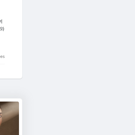
여
구와
tes